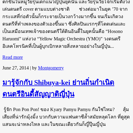
ตกขึ้นในหมู่วัยรุ่นเด็กแนวญี่ปุ่นยุคนั้น และวัยรุ่นวัยโจ๋ก็เริ่มตั้งวง
เล่นดนตรี cover ตามแบบต่างชาติ ช่วงต่อมาในยุค ’70 จาก
กระแสที่ก่อตัวนั้นก็กระจายเป็นวงกว้างมากขึ้น จนเริ่มเกิดวง
ดนตรีที่ทำเพลงของตัวเองขึ้นมา ซึ่งศิลปินแรกๆที่โดดเด่นและ
เป็นเสมือนเทพเจ้าของดนตรีใต้ดินอินดี้ในยุคนั้นคือ “Hosono
Haruomi” แห่งวง “Yellow Magic Orchestra (YMO)” วงดนตรี
อิเลคโทรนิคที่เป็นผู้บุกเบิกหลายสิ่งหลายอย่างในญี่ปุ่น...
Read more
June 27, 2014
| by
Montgomerry
มารู้จักกับ Shibuya-kei ย่านถิ่นกำเนิด
ดนตรีอินดี้สัญญาติญี่ปุ่น
รู้จัก Pon Pon Pon! ของ Kyary Pamyu Pamyu กันใช่ไหม? สุ้ม
เสียงที่น่ารักมุ้งมิ้ง บวกกับความแฟนตาซีล้ำสมัยหลุดโลก ที่ดูสุด
แสนจะน่าหลงไหล และในขณะเดียวกันก็ญี่ปุ๊นญี่ปุ่น