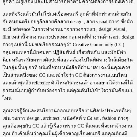
ลูกค้าไม่รู้เรื่อง และไม่สามารถทำตามความต้องการของเค้าได้
และที่จริงแล้วมันไม่ใช่แค่เรื่องดนตรี ลูกค้าที่มักทำงานด้วยกัน
กับคนดนตรีบ่อยๆอีกสายคือสาย design , สาย visual ต่างๆ ซึ่งมัก
จะมี reference ในการทำงานมาจากวงการ art , design ,visual ,
film เหล่านี้จากงานต่างประเทศ กลุ่มคนที่ทำงานด้าน art , design
ต่างๆเหล่านี้ ผมขอเรียกรวมกๆว่า Creative Community (CC)
กลุ่มคนเหล่านี้มักคบหา ปฏิสัมพันธ์ เกี่ยวพันกัน และมักมีค่า
นิยมหรือรสนิยมทางศิลปะที่สอดคล้องไปในทิศทางใกล้เคียงกัน
ในกลุ่มนั้นๆ อาทิ หนังที่ชอบ หนังสือที่อ่าน ฯลฯ ฉะนั้นคุณควร
เป็นส่วนหนึ่งของ CC และเข้าใจว่า CC ต้องการงานแบบไหน
และเค้าพูดถึง reference ตัวไหนกัน เช่นเค้าอาจอยากได้งานที่ได้
อารมณ์แบบผู้กำกับหว่องกาไว แต่คุณดันไม่เข้าใจว่ามันคือแบบ
ไหน
คุณควรรู้จักและสนใจงานออกแบบหรืองานศิลปะประเภทอื่นๆ
เช่น วงการ design , architect , หนังคัลท์ หนัง art , fashion ต่างๆ
คุณต้องคุยกับ CC แล้วรู้เรื่อง เพราะ CC นี่แหละที่จะมาจ้างงาน
คุณ ถ้าเค้าเห็นว่าคุณเป็นผู้เชี่ยวชาญเรื่องดนตรี แต่คุณต้องมี