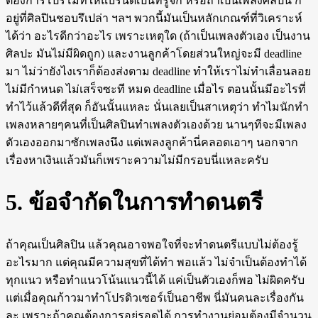
ต้องการโปรโมทให้แบรนด์เป็นที่รู้จัก หรือถ้าเป็นเพลงศิลปิน ก็
อยู่ที่ศิลปินชอบรึเปล่า ฯลฯ พวกนี้มันเป็นหลักเกณฑ์ที่วิเคราะห์
ได้ว่า อะไรดีกว่าอะไร เพราะเหตุใด (ถ้าเป็นเพลงตัวเอง เป็นงาน
ศิลปะ มันไม่มีผิดถูก) และงานลูกค้าโดยส่วนใหญ่จะมี deadline
มา ไม่ว่ายังไงเราก็ต้องส่งตาม deadline ทำให้เราไม่ทำเลื่อนลอย
ไม่มีกำหนด ไม่เสร็จซะที หมด deadline เมื่อไร ตอนนั้นมีอะไรที่
ทำไว้แล้วดีที่สุด ก็อันนั้นแหละ นั่นเลยเป็นสาเหตุว่า ทำไมนักทำ
เพลงหลายๆคนที่เป็นศิลปินทำเพลงตัวเองด้วย นานๆทีจะมีเพลง
ตัวเองออกมาซักเพลงนึง แต่เพลงลูกค้านี่คลอดเอาๆ นอกจาก
เรื่องหาเงินแล้วมันก็เพราะความไม่มีกรอบนี่แหละครับ
5. ข้อจำกัดในการทำดนตรี
ถ้าคุณเป็นศิลปิน แล้วคุณอาจพอใจที่จะทำดนตรีแบบไม่ต้องรู้
อะไรมาก แต่คุณมีความสุขที่ได้ทำ พอแล้ว ไม่จำเป็นต้องทำได้
ทุกแนว หรือทำแนวโน้นแนวนี้ได้ แค่เป็นตัวเองก็พอ ไม่ผิดครับ
แต่เมื่อคุณก้าวมาทำโปรดิวเซอร์เป็นอาชีพ นี่มันคนละเรื่องกัน
ละ เพราะถ้าคุณต้องการอยู่รอดได้ การทำงานย่อมต้องมีจำนวน