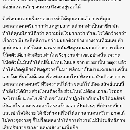
น้อยก็แนวหลักๆ จนครบ ถึงจะอยู่รอดได้
ที่จริงนอกจากเรื่องของการทำได้ทุกแนวแล้ว การที่คุณ
แตกฉานดนตรีมากกว่าแค่งูๆปลาๆ แล้วมาทำเป็นอาชีพ มัน
ทำให้คุณมีภาษีดีกว่า ความมั่นใจมากกว่า ทำอะไรได้กว้างกว่า
เร็วกว่า มีประสิทธิภาพกว่า ผมยกตัวอย่าง บางงานที่ผมเคยทำ
ลูกค้าบอกว่ายังไม่ผ่าน เพราะมันฟังดูหม่น ผมแก้ด้วยการเลื่อน
โน้ตตัวเดียว ตัวเดียวเท่านั้นจริงๆ งานผ่านซะอย่างนั้น เพราะ
โน้ตตัวนั้นมันทำให้เปลี่ยนโทนในเบส จาก minor เป็น major แล้ว
ทำให้เกิดคู่เสียงที่ฟังดูสว่างขึ้นมา พลิกมาเป็นผ่านเฉยเลย แค่นั้น
เลย โดยที่ผมไม่ต้องมารื้อเพลงออกใหม่ทั้งหมด มันเกิดจากการ
แตกฉานทางดนตรี ที่วิเคราะห์ได้ว่า จะแก้ให้เกิดผลลัพธ์แบบนี้
ทำยังไงได้บ้าง ส่วนไหนต้องรื้อ ส่วนไหนไม่ต้อง เอาอะไรออก
อะไรเปลี่ยน อะไรเข้าดี ตรงไหนทำปฏิกริยากับอะไร ได้ผลลัพธ์
เป็นอะไร สามารถมองโครงสร้างออกเป็นส่วนๆ ที่เป็นระเบียบ
และเข้าใจได้ง่าย ได้ ซึ่งถ้าคนที่ไม่ได้แตกฉานดนตรีมา อาจแก้
ไม่ตรงจุดง่ายๆ ก็ไปรื้อเพลง ทำให้การทำงานไม่มีประสิทธิภาพ
เสียทรัพยากรเวลา และพลังงานเพิ่มอีก