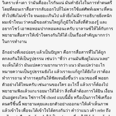
วิเคราะห์+เดา ว่ามันคืออะไรกันแน่ มันทำยังไงในการทำดนตรี
โดยที่ตอนเราสื่อสารกลับออกไปก็ไม่ควรใช้แต่ศัพท์เฉพาะที่คน
ทั่วไปฟังไม่เข้าใจ จนเยอะเกินไป แล้วยิ่งไม่มีการอธิบายยิ่งหนัก
ผมเข้าใจนะว่าคนมีของส่วนใหญ่ก็ภูมิใจในสิ่งที่ตัวเองรู้ และ
อยากโชว์ เอาพอหอมปากหอมคอนะครับ บาลานซ์ให้ได้กับการ
พยายามสื่อสารให้เข้าใจตรงกันให้ได้ เป็นเรื่องสำคัญมากกว่า
ในการทำงาน
อีกอย่างที่เจอบ่อยๆ แล้วเป็นปัญหา คือการสื่อสารที่ไม่ได้ถูก
ตกลงกันให้เป็นรูปธรรม เช่นว่า “พี่ว่า งานมันฟังดูไม่แนวเลย”
จะเห็นได้ว่า มันแปลความยากมากว่า แนว มันแปลว่าอะไร
หมายความเป็นรูปธรรมยังไง แล้วเราจะแก้ถูกได้ยังไง เราต้อง
ทำการถาม ทำการคุยกันให้ชัดเจนยิ่งขึ้นว่า แนวของพี่ พอยก
ตัวอย่างได้ไหมครับ เช่นงานของใคร อะไรงี้ แล้วเราก็ต้องไป
พยายามฟังแล้วแกะรอยมาให้ได้ว่า สิ่งที่เค้าต้องการได้ยิน เงื่อน
มันอยู่ตรงไหน ใช่การใช้ chord แบบนี้มั้ย หรือเป็นการใช้เครื่อง
ดนตรีชิ้นนี้ พยายามคุยและยกตัวอย่างออกมาให้เค้าเห็นภาพ
แล้วเข้าใจ เพื่อจะได้เข้าใจได้ตรงกันว่า คำว่าแนว เค้า refer ถึง