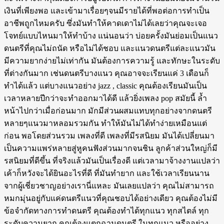
เงินที่เพียงพอ และเข้ามาเรื่อยๆจนมีรายได้ที่พอต่อการทำเป็น
อาชีพถูกไหมครับ ซึ่งมันทำให้คาดเดาไม่ได้เลยว่าคุณจะเจอ
โจทย์แบบไหนมาให้ทำบ้าง แน่นอนว่า บ่อยครั้งมันย่อมเป็นแนว
ดนตรีที่คุณไม่ถนัด หรือไม่ได้ชอบ และแนวดนตรีแต่ละแนวมัน
มีความยากง่ายไม่เท่ากัน มันต้องการความรู้ และทักษะในระดับ
ที่ต่างกันมาก เช่นดนตรีบางแนว คุณอาจจะเรียนแค่ 3 เดือนก็
ทำได้แล้ว แต่บางแนวอย่าง jazz , classic คุณต้องเรียนมันเป็น
เวลาหลายปีกว่าจะทำออกมาได้ดี แล้วยิ่งเพลง pop สมัยนี้ ล้ำ
หน้าไปกว่าเมื่อก่อนมาก มักมีส่วนผสมแทบทุกอย่างจากดนตรี
หลายๆแนวมาหลอมรวมกัน ทำให้มันไม่ได้ทำง่ายเหมือนแต่
ก่อน พอโดยส่วนรวม เพลงที่ดี เพลงที่มีรสนิยม มันได้เปลี่ยนมา
เป็นความแพร่หลายสู่หูคนฟังส่วนมากจนชิน ลูกค้าส่วนใหญ่ก็มี
รสนิยมที่ดีขึ้น ที่จริงแล้วมันเป็นเรื่องดี แต่เวลามาจ้างงานแปลว่า
เค้าก็หวังจะได้ยินอะไรที่ดี ที่มันทำยาก และใช้เวลาเรียนนาน
จากผู้เชี่ยวชาญอย่างเรานี่แหละ มันเลยแปลว่า คุณไม่สามารถ
หมกมุ่นอยู่กับแค่ดนตรีแนวที่คุณชอบได้อย่างเดียว คุณต้องไม่มี
ข้อจำกัดทางการทำดนตรี คุณต้องทำได้ทุกแนว ทุกสไตล์ ทุก
ระดับความยาก คุณต้องแตกฉานดนตรี ในทุกแนว หรืออย่าง