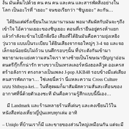
งั้น มันเต็มไปด้วย คน คน คน และคน และสารพัดสิ่งอย่างใน
โลก เป็นอะไรที่ “เยอะ” จนขอเรียกว่า “ชิบูเยอะ” ละกัน…
ได้ยินแต่ฝรั่งเขียนในเวบมานานนม พอมาสัมผัสกับมันจะๆถึง
เข้าใจ ไอ้ความเยอะของชิบุเยอะ ตอนที่เรายืนอยู่ตรงห้าแยก
แล้วกำลังจะข้ามไปอีกฝั่งนึง เสียงที่ได้ยินมันคือความยุ่งเหยิง
วุ่นวาย แบบเป็นระเบียบ ได้ยินเสียงจากจอใหญ่ๆ 3-4 จอ และจอ
เล็กจอน้อยนับไม่ถ้วน บนตึกรอบๆนั้น ที่ประดังกันเข้ามา
พยายามจะแย่งความสนใจเรา ทางซ้ายเป็นโฆษณาปัญญาอ่อน
ดนตรีกุ๊กกิ๊กน่ารัก ทางขวาเป็นเทรลเลอร์หนังฮอลลีวูด ออเครส
ตร้าอลังการ ตรงกลางเป็นเพลง J-pop AKB48 รอบข้างมีแต่เสียง
คนสารพัดภาษา… ใช่เลยนี่หว่า นี่แหละความ Cross Culture
แบบ Shibuya-kei… ในที่สุดผมก็มาสัมผัสความสั่นสะเทือนของ
อากาศที่นี่ด้วยตัวเองซะที มันคือความรู้สึกแบบนี้นี่เอง…
มี Landmark และร้านหลายร้านที่เด่นๆ และคงเขียนไว้ใน
หนังสือท่องเที่ยวญี่ปุ่นแทบทุกเล่ม อาทิ
– Uniqlo ที่บ้านเราก็มี และขายของส่วนใหญ่เหมือนกัน แต่จะมี