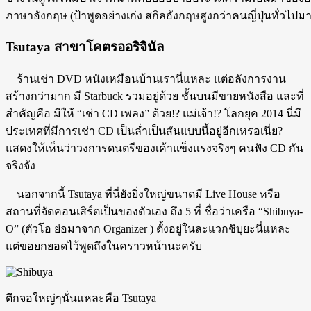
ภาษาอังกฤษ (ป้าพูดอย่างเก่ง สกิลอังกฤษสูงกว่าคนญี่ปุ่นทั่วไปม
Tsutaya สาขาโคตรออริจินัล
ร้านเช่า DVD หนังเหมือนบ้านเรานี่แหละ แต่อลังการงาน
สร้างกว่ามาก มี Starbuck รวมอยู่ด้วย ชั้นบนมีขายหนังสือ และที่
สำคัญคือ มีให้ “เช่า CD เพลง” ด้วย!? แม่เจ้า!? โลกยุค 2014 นี่มี
ประเทศที่มีการเช่า CD เป็นล่ำเป็นสันแบบนี้อยู่อีกเหรอเนี่ย?
แสดงให้เห็นว่าวงการดนตรีของเค้าแข็งแรงจริงๆ คนฟัง CD กัน
จริงจัง
นอกจากนี้ Tsutaya ที่นี่ยังยิ่งใหญ่ขนาดมี Live House หรือ
สถานที่จัดคอนเสิร์ตเป็นของตัวเอง ถึง 5 ที่ ชื่อว่าเครือ “Shibuya-
O” (ตัวโอ ย่อมาจาก Organizer ) ตั้งอยู่ในละแวกชิบุยะนี่แหละ
แต่ขอยกยอดไว้พูดถึงในคราวหน้านะครับ
ตึกจอใหญ่ๆนั่นแหละคือ Tsutaya