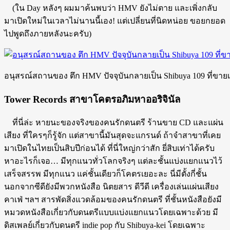
(ใน Day หลังๆ ผมมาค้นพบว่า HMV ยังไม่ตาย และเพิ่งกลับ
มาเปิดใหม่ในเวลาไม่นานนี้เอง! แต่เปลี่ยนที่นิดหน่อย ขอยกยอด
ไปพูดถึงภายหลังนะครับ)
อนุสรณ์สถานของ ตึก HMV ปัจจุบันกลายเป็น Shibuya 109 ที่ขายเ
Tower Records สาขาโคตรอภิมหาออริจินัล
ที่นี่ล่ะ หายนะของจริงของคนรักดนตรี ร้านขาย CD และแผ่น
เสียง ที่ใครๆก็รู้จัก แต่สาขานี้มันสุดจะแกรนด์ ถ้าจำสาขาที่เคย
มาเปิดในไทยเป็นสิบปีก่อนได้ ที่นี่ใหญ่กว่าสัก ยี่สิบเท่าได้ครับ
หาอะไรก็เจอ… มีทุกแนวทั่วโลกจริงๆ แต่ละชั้นแบ่งแยกแนวไว้
เสร็จสรรพ มีทุกแนว แค่ชั้นเดียวก็โคตรเยอะละ นี่มีตั้งกี่ชั้น
นอกจากซีดียังมีพวกหนังสือ นิตยสาร ดีวีดี เครื่องเล่นแผ่นเสียง
คาเฟ่ ฯลฯ สารพัดสิ่งแวดล้อมของคนรักดนตรี ที่ชั้นหนังสือยังมี
หมวดหนังสือเกี่ยวกับดนตรีแบบแบ่งแยกแนวโดยเฉพาะด้วย มี
ดิสเพลย์เกี่ยวกับดนตรี indie pop กับ Shibuya-kei โดยเฉพาะ