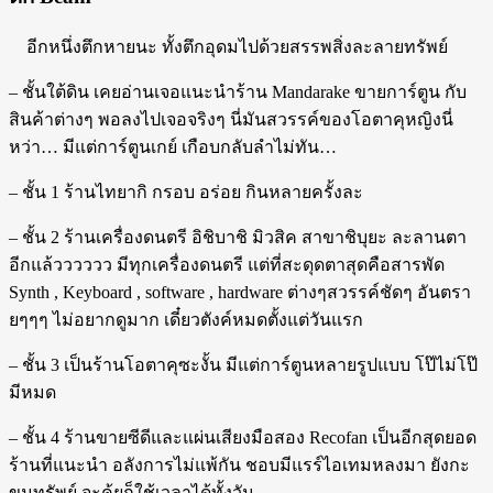
อีกหนึ่งตึกหายนะ ทั้งตึกอุดมไปด้วยสรรพสิ่งละลายทรัพย์
– ชั้นใต้ดิน เคยอ่านเจอแนะนำร้าน Mandarake ขายการ์ตูน กับ
สินค้าต่างๆ พอลงไปเจอจริงๆ นี่มันสวรรค์ของโอตาคุหญิงนี่
หว่า… มีแต่การ์ตูนเกย์ เกือบกลับลำไม่ทัน…
– ชั้น 1 ร้านไทยากิ กรอบ อร่อย กินหลายครั้งละ
– ชั้น 2 ร้านเครื่องดนตรี อิชิบาชิ มิวสิค สาขาชิบุยะ ละลานตา
อีกแล้วววววว มีทุกเครื่องดนตรี แต่ที่สะดุดตาสุดคือสารพัด
Synth , Keyboard , software , hardware ต่างๆสวรรค์ชัดๆ อันตรา
ยๆๆๆ ไม่อยากดูมาก เดี๋ยวตังค์หมดตั้งแต่วันแรก
– ชั้น 3 เป็นร้านโอตาคุซะงั้น มีแต่การ์ตูนหลายรูปแบบ โป๊ไม่โป๊
มีหมด
– ชั้น 4 ร้านขายซีดีและแผ่นเสียงมือสอง Recofan เป็นอีกสุดยอด
ร้านที่แนะนำ อลังการไม่แพ้กัน ชอบมีแรร์ไอเทมหลงมา ยังกะ
ขุมทรัพย์ จะคุ้ยก็ใช้เวลาได้ทั้งวัน