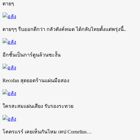
ตายๆ
ตายๆๆ รีบออกดีกว่า กลัวตังค์หมด ได้กลับไทยตั้งแต่พรุ่งนี้..
อีกชั้นเป็นการ์ตูนล้วนซะงั้น
Recofan สุดยอดร้านแผ่นมือสอง
ใครสะสมแผ่นเสียง รับรองระทวย
โคตรแรร์ เคยเห็นกันไหม เทป Cornelius…