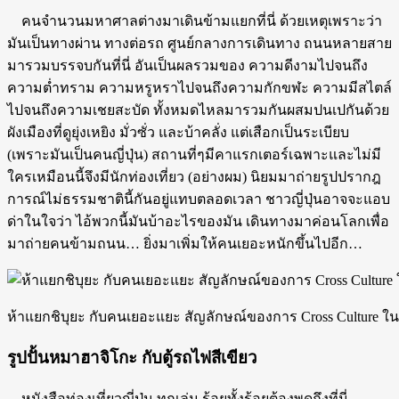
คนจำนวนมหาศาลต่างมาเดินข้ามแยกที่นี่ ด้วยเหตุเพราะว่า
มันเป็นทางผ่าน ทางต่อรถ ศูนย์กลางการเดินทาง ถนนหลายสาย
มารวมบรรจบกันที่นี่ อันเป็นผลรวมของ ความดีงามไปจนถึง
ความต่ำทราม ความหรูหราไปจนถึงความกักขฬะ ความมีสไตล์
ไปจนถึงความเชยสะบัด ทั้งหมดไหลมารวมกันผสมปนเปกันด้วย
ผังเมืองที่ดูยุ่งเหยิง มั่วซั่ว และบ้าคลั่ง แต่เสือกเป็นระเบียบ
(เพราะมันเป็นคนญี่ปุ่น) สถานที่ๆมีคาแรกเตอร์เฉพาะและไม่มี
ใครเหมือนนี้จึงมีนักท่องเที่ยว (อย่างผม) นิยมมาถ่ายรูปปรากฎ
การณ์ไม่ธรรมชาตินี้กันอยู่แทบตลอดเวลา ชาวญี่ปุ่นอาจจะแอบ
ด่าในใจว่า ไอ้พวกนี้มันบ้าอะไรของมัน เดินทางมาค่อนโลกเพื่อ
มาถ่ายคนข้ามถนน… ยิ่งมาเพิ่มให้คนเยอะหนักขึ้นไปอีก…
ห้าแยกชิบุยะ กับคนเยอะแยะ สัญลักษณ์ของการ Cross Culture ใน
รูปปั้นหมาฮาจิโกะ กับตู้รถไฟสีเขียว
หนังสือท่องเที่ยวญี่ปุ่น ทุกเล่ม ร้อยทั้งร้อยต้องพูดถึงที่นี่