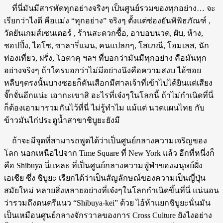
ที่นี่มันมีสารพัดทุกอย่างจริงๆ เป็นศูนย์รวมของทุกอย่าง… จะ
เรียกว่าไงดี คือแม่ง “ทุกอย่าง” จริงๆ ตั้งแต่ซ่องยันพิพิธภัณฑ์ ,
วัดยันเกมส์เซนเตอร์ , ร้านสะดวกซื้อ, อาบอบนวด, ผับ, ห้าง,
ชอปปิ้ง, ไฮโซ, ซาลารี่แมน, คนแปลกๆ, โสเภณี, โฮมเลส, นัก
ท่องเที่ยว, ฝรั่ง, โอตาคุ ฯลฯ ที่บอกว่ามันมีทุกอย่าง คือมันทุก
อย่างจริงๆ ถ้าใครบอกว่าไม่มีอย่างนึงคือความสงบ ไอ้ซอย
หลืบๆตรงนั้นบางซอยก็ดันเสือกมีศาลเจ้าที่เข้าไปได้ยินแต่เสียง
จั๊กจั่นอีกแน่ะ เอากะเขาสิ อะไรที่เจ๋งๆในโลกนี้ ถ้าไม่กำเนิดที่นี่
ก็ต้องเอามารวมกันไว้ที่นี่ ไม่รู้ทำไม แม้แต่ นวดแผนไทย กับ
ข้าวมันไก่ประตูน้ำสาขาชิบูยะยังมี
ถ้าจะมีจุดที่สามารถพูดได้ว่าเป็นศูนย์กลางความเจริญของ
โลก นอกเหนือไปจาก Time Square ที่ New York แล้ว อีกที่หนึ่งก็
คือ Shibuya นี่แหละ ที่เป็นศูนย์กลางความฟู่ฟ่าของมนุษย์ฝั่ง
เอเชีย ซึ่ง ชิบูยะ เรียกได้ว่าเป็นสัญลักษณ์ของความเป็นญี่ปุ่น
สมัยใหม่ หลายสิ่งหลายอย่างที่เจ๋งๆในโลกกำเนิดขึ้นที่นี่ แน่นอน
ว่ารวมถึงดนตรีแนว “Shibuya-kei” ด้วย ไอ้ห้าแยกชิบูยะนั่นมัน
เป็นเหมือนศูนย์กลางจักรวาลของการ Cross Culture ยังไงอย่าง