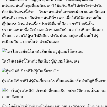
แน่นอน มันเป็นจุดที่คนนิยมเอาไว้นัดกัน ซึ่งก็ไม่เข้าใจว่าทำไม
ต้องนัดกันตรงนี้ด้วย… ไหนๆมาแล้วก็เอาซะหน่อย ผมเลยนัดเจอ
เพื่อนที่จะตามมาวันท้ายๆมันที่นี่ซะเลย เพื่อให้ได้ฟิลความเป็น
ญี่ปุ่นครบถ้วน ส่วนเรื่องประวัติที่มาก็คือว่า ฮาจิโกะนี่เป็น
ประมาณหมาซื่อสัตย์ คอยเจ้าของกลับบ้าน อะไรเทือกๆนี้แหละ
มั้งนะ… ส่วนไอ้ตู้รถไฟสีเขียว ทำไมมันมาอยู่ตรงนี้ ผมก็ไม่รู้
เหมือนกัน… เอาเป็นว่าช่างมันเถอะ
ใครไม่เจอสิ่งนี้ในหนังสือเที่ยวญี่ปุ่นผมให้เตะเลย
ตู้รถไฟสีเขียวที่ไม่รู้มันเกี่ยวอะไร เป็นแลนด์มาร์คสำคัญที่ขึ้
ข้างในตู้รถไฟมีป้าเจ้าหน้าที่คอยอธิบายประวัติความเป็นมาของฮาจ