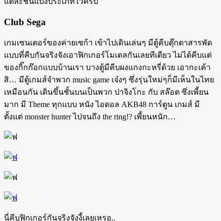
แต่ละชั้นแบ่งประเภทไว้ครบ
Club Sega
เกมเซนเตอร์ของค่ายเซก้า เข้าไปเดินเล่นๆ มีตู้คีบตุ๊กตาสารพัด
แบบที่คีบกันจริงจังเอาฟิกเกอร์โมเดลกันเลยทีเดียว ไม่ได้คีบแต่
ของกิ๊กก๊อกแบบบ้านเรา บางตู้มีคีบผงแกงกะหรี่ด้วย เอากะเค้า
สิ… มีตู้เกมส์จำพวก music game เจ๋งๆ ซึ่งรุ่นใหม่ๆก็มีเห็นในไทย
เหมือนกัน เดินขึ้นชั้นบนเป็นพวก ปาจิงโกะ กับ สล๊อต ซึ่งเพี้ยน
มาก มี Theme ทุกแบบ หนัง ไอดอล AKB48 การ์ตูน เกมส์ มี
ตั้งแต่ monster hunter ไปจนถึง the ring!? เพี้ยนหนัก…
นี่คีบฟิกเกอร์กันจริงจังงี้เลยเหรอ..