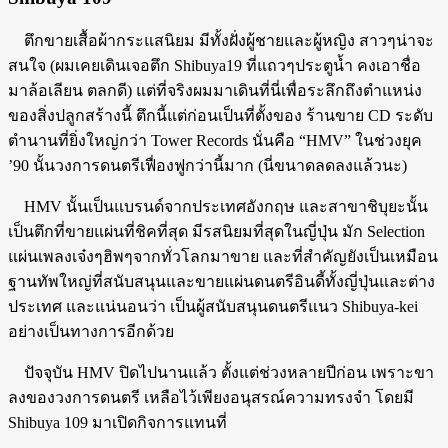
ตึกขายเสื้อผ้ากระแสนิยม มีทั้งฝั่งผู้ชายและผู้หญิง สาวๆน่าจะ
สนใจ (ผมเคยเดินเจอตึก Shibuya19 ที่แถวๆประตูน้ำ คงเอาชื่อ
มาล้อเลียน ตลกดี) แต่ที่จริงผมมาเดินที่นี่เพื่อระลึกถึงตำแหน่ง
ของสิ่งปลูกสร้างนี้ ตึกนี้แต่ก่อนเป็นที่ตั้งของ ร้านขาย CD ระดับ
ตำนานที่ยิ่งใหญ่กว่า Tower Records นั่นคือ “HMV” ในช่วงยุค
’90 นั้นวงการดนตรีเฟื่องฟูกว่านี้มาก (นี่ขนาดลดลงแล้วนะ)
HMV นั้นเป็นแบรนด์จากประเทศอังกฤษ และสาขาชิบุยะนั้น
เป็นตึกที่ขายแผ่นที่ชิคที่สุด มีรสนิยมที่สุดในญี่ปุ่น มัก Selection
แผ่นเพลงเจ๋งๆฮิพๆจากทั่วโลกมาขาย และที่สำคัญยังเป็นเหมือน
ฐานทัพใหญ่ที่สนับสนุนและขายแผ่นดนตรีอินดี้ทั้งญี่ปุ่นและต่าง
ประเทศ และแน่นอนว่า เป็นผู้สนับสนุนดนตรีแนว Shibuya-kei
อย่างเป็นทางการอีกด้วย
ปัจจุบัน HMV ปิดไปนานแล้ว ตั้งแต่ช่วงหลายปีก่อน เพราะขา
ลงของวงการดนตรี เหลือไว้เพียงอนุสรณ์ความทรงจำ โดยมี
Shibuya 109 มาเปิดกิจการแทนที่