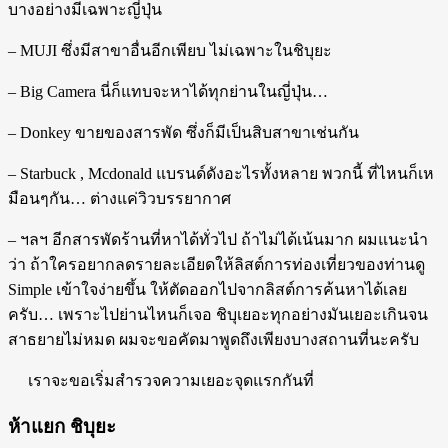
บางอย่างมีเฉพาะญี่ปุ่น
– MUJI ซึ่งมีสาขาอื่นอีกเพียบ ไม่เฉพาะในชิบุยะ
– Big Camera นี่ก็แทบจะหาได้ทุกย่านในญี่ปุ่น…
– Donkey ขายของสารพัด ซึ่งก็มีเป็นสิบสาขาเช่นกัน
– Starbuck , Mcdonald แบรนด์ดังอะไรทั้งหลาย พวกนี้ ที่ไหนก็เห
มือนๆกัน… ต่างแค่วิวบรรยากาศ
– ฯลฯ อีกสารพัดร้านที่หาได้ทั่วไป ถ้าไม่ได้เน้นมาก ผมแนะนำ
ว่า ถ้าใครอยากลดรายละเอียดให้ลิสต์การท่องเที่ยวของท่านดู
Simple เข้าใจง่ายขึ้น ให้ตัดออกไปจากลิสต์การค้นหาได้เลย
ครับ… เพราะไปย่านไหนก็เจอ ชิบุเยอะทุกอย่างมันเยอะเกินจน
สาธยายไม่หมด ผมจะขอคัดมาพูดถึงเพียงบางสถานที่นะครับ
เราจะขอเริ่มสำรวจความเยอะจุดแรกกันที่
ห้าแยก ชิบุยะ