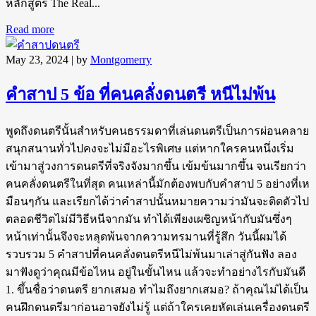
หลักสูตร The Real...
Read more
May 23, 2024
| by
Montgomerry
คำสาป 5 ข้อ ที่คนคลั่งดนตรี หนีไม่พ้น
พูดถึงดนตรีนั้นสำหรับคนธรรมดาที่เล่นดนตรีเป็นการผ่อนคลาย
สนุกสนานทั่วไปคงจะไม่มีอะไรพิเศษ แต่หากใครคนหนึ่งเริ่ม
เข้ามาสู่วงการดนตรีที่จริงจังมากขึ้น เข้มข้นมากขึ้น จนเรียกว่า
คนคลั่งดนตรีในที่สุด คนเหล่านี้มักต้องพบกับคำสาป 5 อย่างที่เห
มือนๆกัน และเรียกได้ว่าคำสาปนั้นหมายความว่ามันจะติดตัวไป
ตลอดชีวิตไม่มีวิธีหนีจากมัน ทำได้เพียงเผชิญหน้ากับมันซึ่งๆ
หน้าเท่านั้นจึงจะหลุดพ้นจากความทรมานที่รู้สึก วันนี้ผมได้
รวบรวม 5 คำสาปที่คนคลั่งดนตรีหนีไม่พ้นมาเล่าสู่กันฟัง ลอง
มาฟังดูว่าคุณมีข้อไหน อยู่ในขั้นไหน แล้วจะทำอย่างไรกับมันดี
1. ขึ้นชื่อว่าดนตรี ยากเสมอ ทำไมถึงยากเสมอ? ถ้าคุณไม่ได้เป็น
คนฝึกดนตรีมาก่อนอาจยังไม่รู้ แต่ถ้าใครเคยหัดเล่นเครื่องดนตรี