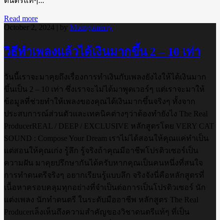
ดนตรีแท้ๆ...
Read more
October 2, 2024
| by
Montgomerry
วิธีทำเพลงแล้วได้เงินมากขึ้น 2 – 10 เท่า
วันนี้เราจะมาคุยถึงเรื่องการทำเงินกับเพลงยังไงให้ได้เงินมาก
ขึ้นเป็น 2 – 10 เท่า ซึ่งเราจะไม่ได้มาพูดเวอร์ๆ แต่เราจะมาให้
ข้อมูลที่ช่วยทำให้เพลงของคุณได้เงินมากขึ้นจริงๆ ทั้งจาก
ประสบการณ์ส่วนตัวและเทคนิคต่างๆว่าต้องทำยังไง The Real
ProducerREAL / DEEP / EXCLUSIVE หลักสูตรโดย VERY CAT
SOUND : Compose Your Dream เราไม่ได้สอนให้คุณแค่ทำเป็น
แต่สอนให้คุณเก่ง รู้ลึก รู้จริงถ้าคุณมีอาชีพโปรดิวเซอร์เป็น
ความฝัน มาคุยปรึกษากันได้ครับหากคุณเป็นคนหนึ่งที่สนใจ
การทำดนตรีจริงๆ อยากเรียนรู้แบบลึก จริงจังนี่คือหลักสูตรที่
เนื้อหาครอบคลุมทุกอย่างที่จำเป็นต่อการเป็นโปรดิวเซอร์ นัก
แต่งเพลง นักทำดนตรี ในระดับมืออาชีพ หลักสูตร The Real
Producerเล็งเห็นถึงความสำคัญของวิชาดนตรีแท้ๆ ที่เป็น