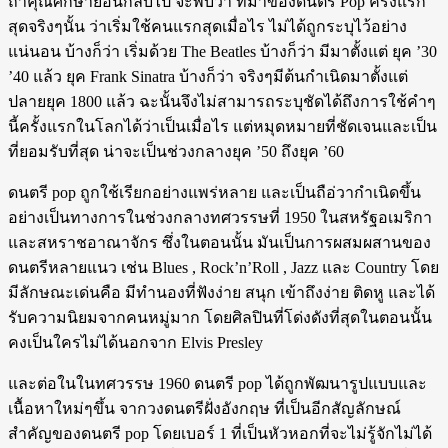
ถ้าคุณศึกษาย้อนกลับไป จะพบว่า ที่มาของดนตรี Pop ครั้งแรก
สุดจริงๆนั้น ว่าเริ่มใช้คนแรกสุดเมื่อไร ไม่ได้ถูกระบุไว้อย่าง
แน่นอน บ้างก็ว่า เริ่มด้วย The Beatles บ้างก็ว่า มีมาตั้งแต่ ยุค ’30
’40 แล้ว ยุค Frank Sinatra บ้างก็ว่า จริงๆมีต้นกำเนิดมาตั้งแต่
ปลายยุค 1800 แล้ว ฉะนั้นจึงไม่สามารถระบุชัดได้ถึงการใช้คำๆ
นี้ครั้งแรกในโลกได้ว่าเป็นเมื่อไร แต่หมุดหมายที่ชัดเจนและเป็น
ที่ยอมรับที่สุด น่าจะเป็นช่วงกลางยุค ’50 ถึงยุค ’60
ดนตรี pop ถูกใช้เรียกอย่างแพร่หลาย และเป็นถือ่วากำเนิดขึ้น
อย่างเป็นทางการในช่วงกลางทศวรรษที่ 1950 ในสหรัฐอเมริกา
และสหราชอาณาจักร ซึ่งในตอนนั้น มันเป็นการผสมผสานของ
ดนตรีหลายแนว เช่น Blues , Rock’n’Roll , Jazz และ Country โดย
มีลักษณะเด่นคือ มีทำนองที่ฟังง่าย สนุก เข้าถึงง่าย ติดหู และได้
รับความนิยมจากคนหมู่มาก โดยศิลปินที่โด่งดังที่สุดในตอนนั้น
คงเป็นใครไม่ได้นอกจาก Elvis Presley
และต่อในในทศวรรษ 1960 ดนตรี pop ได้ถูกพัฒนารูปแบบและ
เนื้อหาใหม่ๆขึ้น จากวงดนตรีฝั่งอังกฤษ ที่เป็นอีกสัญลักษณ์
สำคัญของดนตรี pop โดยเบอร์ 1 ที่เป็นหัวหอกที่จะไม่รู้จักไม่ได้