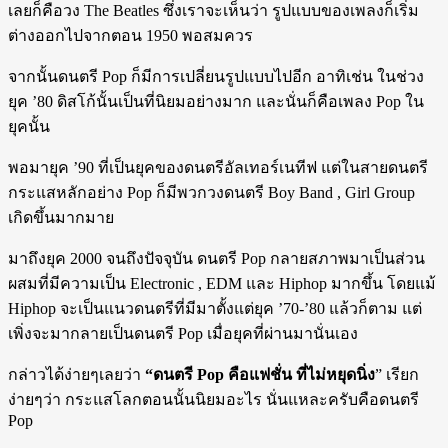
เลยก็คือวง The Beatles ซึ่งเราจะเห็นว่า รูปแบบของเพลงก็เริ่ม
ต่างออกไปจากตอน 1950 พอสมควร
จากนั้นดนตรี Pop ก็มีการเปลี่ยนรูปแบบไปอีก อาทิเช่น ในช่วง
ยุค ’80 ดิสโก้นั้นเป็นที่นิยมอย่างมาก และนั่นก็คือเพลง Pop ใน
ยุคนั้น
พอมายุค ’90 ที่เป็นยุคของดนตรีอัลเทอร์เนทีฟ แต่ในสายดนตรี
กระแสหลักอย่าง Pop ก็มีพวกวงดนตรี Boy Band , Girl Group
เกิดขึ้นมากมาย
มาถึงยุค 2000 จนถึงปัจจุบัน ดนตรี Pop กลายสภาพมาเป็นส่วน
ผสมที่มีความเป็น Electronic , EDM และ Hiphop มากขึ้น โดยแม้
Hiphop จะเป็นแนวดนตรีที่มีมาตั้งแต่ยุค ’70-’80 แล้วก็ตาม แต่
เพิ่งจะมากลายเป็นดนตรี Pop เมื่อยุคที่ผ่านมานั่นเอง
กล่าวได้ง่ายๆเลยว่า
“ดนตรี Pop คือแฟชั่น ที่ไม่หยุดนิ่ง
” เรียก
ง่ายๆว่า กระแสโลกตอนนั้นนิยมอะไร นั่นแหละครับคือดนตรี
Pop