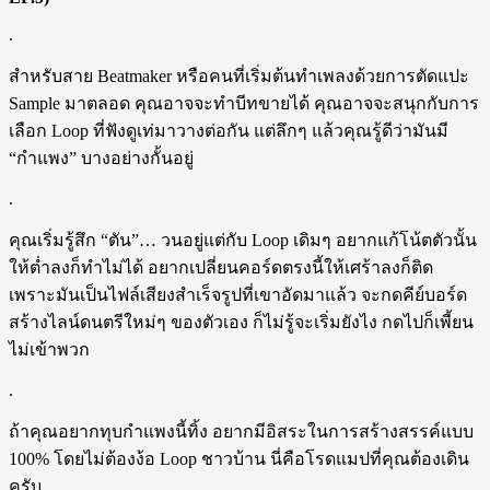
.
สำหรับสาย Beatmaker หรือคนที่เริ่มต้นทำเพลงด้วยการตัดแปะ
Sample มาตลอด คุณอาจจะทำบีทขายได้ คุณอาจจะสนุกกับการ
เลือก Loop ที่ฟังดูเท่มาวางต่อกัน แต่ลึกๆ แล้วคุณรู้ดีว่ามันมี
“กำแพง” บางอย่างกั้นอยู่
.
คุณเริ่มรู้สึก “ตัน”… วนอยู่แต่กับ Loop เดิมๆ อยากแก้โน้ตตัวนั้น
ให้ต่ำลงก็ทำไม่ได้ อยากเปลี่ยนคอร์ดตรงนี้ให้เศร้าลงก็ติด
เพราะมันเป็นไฟล์เสียงสำเร็จรูปที่เขาอัดมาแล้ว จะกดคีย์บอร์ด
สร้างไลน์ดนตรีใหม่ๆ ของตัวเอง ก็ไม่รู้จะเริ่มยังไง กดไปก็เพี้ยน
ไม่เข้าพวก
.
ถ้าคุณอยากทุบกำแพงนี้ทิ้ง อยากมีอิสระในการสร้างสรรค์แบบ
100% โดยไม่ต้องง้อ Loop ชาวบ้าน นี่คือโรดแมปที่คุณต้องเดิน
ครับ