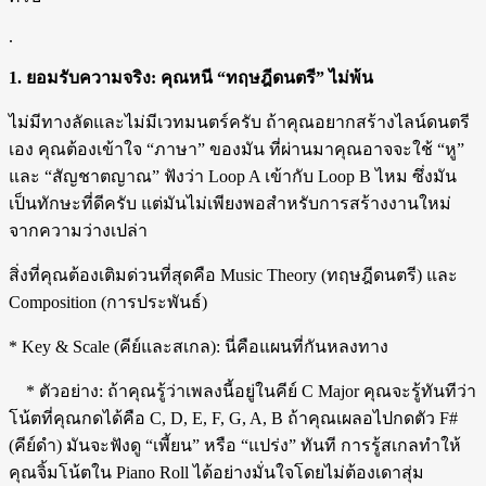
.
1. ยอมรับความจริง: คุณหนี “ทฤษฎีดนตรี” ไม่พ้น
ไม่มีทางลัดและไม่มีเวทมนตร์ครับ ถ้าคุณอยากสร้างไลน์ดนตรี
เอง คุณต้องเข้าใจ “ภาษา” ของมัน ที่ผ่านมาคุณอาจจะใช้ “หู”
และ “สัญชาตญาณ” ฟังว่า Loop A เข้ากับ Loop B ไหม ซึ่งมัน
เป็นทักษะที่ดีครับ แต่มันไม่เพียงพอสำหรับการสร้างงานใหม่
จากความว่างเปล่า
สิ่งที่คุณต้องเติมด่วนที่สุดคือ Music Theory (ทฤษฎีดนตรี) และ
Composition (การประพันธ์)
* Key & Scale (คีย์และสเกล): นี่คือแผนที่กันหลงทาง
* ตัวอย่าง: ถ้าคุณรู้ว่าเพลงนี้อยู่ในคีย์ C Major คุณจะรู้ทันทีว่า
โน้ตที่คุณกดได้คือ C, D, E, F, G, A, B ถ้าคุณเผลอไปกดตัว F#
(คีย์ดำ) มันจะฟังดู “เพี้ยน” หรือ “แปร่ง” ทันที การรู้สเกลทำให้
คุณจิ้มโน้ตใน Piano Roll ได้อย่างมั่นใจโดยไม่ต้องเดาสุ่ม