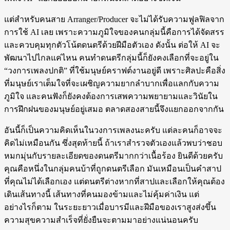
แต่สำหรับคนสาย Arranger/Producer จะไม่ได้รับความฟูลฟิลจาก
การใช้ AI เลย เพราะความภูมิใจของคนกลุ่มนี้คือการได้จัดสรร
และควบคุมทุกตัวโน้ตดนตรีด้วยฝีมือตัวเอง ดังนั้น ต่อให้ AI จะ
พัฒนาไปไกลแค่ไหน คนทำดนตรีกลุ่มนี้ก็ยังคงเลือกที่จะอยู่ใน
“วงการเพลงปกติ” ที่ใช้มนุษย์คราฟต์งานอยู่ดี เพราะศิลปะคือสิ่ง
ที่มนุษย์เราเต็มใจที่จะเผชิญความยากลำบากเพื่อแลกกับความ
ภูมิใจ และคนฟังก็ยังคงต้องการเสพความพยายามและวินัยใน
การฝึกฝนของมนุษย์อยู่เสมอ ตลาดสองสายนี้จึงแยกออกจากกัน
อันนี้ก็เป็นความคิดเห็นในวงการเพลงนะครับ แต่ละคนก็อาจจะ
คิดไม่เหมือนกัน ซึ่งสุดท้ายนี้ ถ้าเราสำรวจตัวเองแล้วพบว่าชอบ
หมกมุ่นกับรายละเอียดของดนตรีมากกว่าเนื้อร้อง ยินดีด้วยครับ
คุณคือหนึ่งในกลุ่มคนบ้าที่ถูกดนตรีเลือก มันเหมือนเป็นคำสาป
ที่คุณไม่ได้เลือกเอง แต่ดนตรีต่างหากที่สาปและเลือกให้คุณต้อง
เดินเส้นทางนี้ เส้นทางที่คนมองข้ามและไม่คุ้มค่าเงิน แต่
อย่างไรก็ตาม ในระยะยาวเมื่อบารมีและฝีมือของเราสูงส่งขึ้น
ความสุขความสำเร็จที่ยั่งยืนจะตามมาอย่างแน่นอนครับ