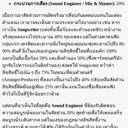
กระบวนการเสียง (Sound Engineer / Mix & Master):
20%
เมื่อเราเอาสัดส่วนการผลิตจริงมาเทียบกับผลตอบแทนในแต่ละ
ตำแหน่ง เราอาจจะเห็นความประหลาดใจบางอย่าง เช่น หาก
เราเป็น
Songwriter
(แต่งทั้งเนื้อร้องและทำนองหลัก) หน้างาน
จริงคุณลงแรงไปประมาณ 40% ของเพลง แต่ในสายตาคนฟัง
กลุ่มแรก เครดิตและความยิ่งใหญ่ของคุณจะพุ่งทะยานไปถึง 80-
90% ทันที ยิ่งในแง่ของกฎหมายลิขสิทธิ์ไทยที่แบ่งเค้ก 100%
ออกเป็นฝั่งเนื้อร้อง 50% และฝั่งทำนอง 50% (ซึ่งพาร์ทดนตรีมัก
ถูกจับไปหารแบ่งในฝั่งทำนอง) ส่งผลให้ Songwriter คว้าค่า
ลิขสิทธิ์ไปเน้น ๆ ถึง 75% ในขณะที่คนทำดนตรี
(Arranger/Producer) ที่ลงแรงปั้นงานไปถึง 40% กลับเหลือสัดส่วน
ลิขสิทธิ์ติดมืออยู่เพียง 25% เท่านั้น แถมในแง่ชื่อเสียงคนฟัง
ทั่วไปก็เป็นที่รู้จักน้อยกว่าด้วย
แต่คนที่น่าเห็นใจที่สุดคือ
Sound Engineer
ที่ต้องรับผิดชอบ
ความสมบูรณ์ของงานในสัดส่วน 20% สุดท้ายเพื่อให้เพลงเสร็จ
สมบูรณ์ระดับสากล แต่ในแง่ของกฎหมายลิขสิทธิ์งาน
สร้างสรรค์ พวกเขาได้
0%
(ได้รับเงินเป็นค่าจ้าง Job เท่านั้น)