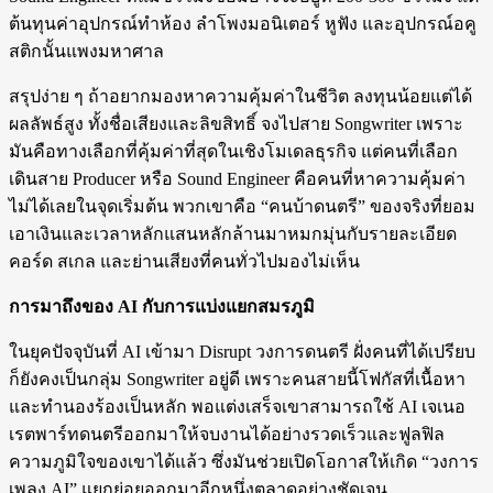
ต้นทุนค่าอุปกรณ์ทำห้อง ลำโพงมอนิเตอร์ หูฟัง และอุปกรณ์อคู
สติกนั้นแพงมหาศาล
สรุปง่าย ๆ ถ้าอยากมองหาความคุ้มค่าในชีวิต ลงทุนน้อยแต่ได้
ผลลัพธ์สูง ทั้งชื่อเสียงและลิขสิทธิ์ จงไปสาย Songwriter เพราะ
มันคือทางเลือกที่คุ้มค่าที่สุดในเชิงโมเดลธุรกิจ แต่คนที่เลือก
เดินสาย Producer หรือ Sound Engineer คือคนที่หาความคุ้มค่า
ไม่ได้เลยในจุดเริ่มต้น พวกเขาคือ “คนบ้าดนตรี” ของจริงที่ยอม
เอาเงินและเวลาหลักแสนหลักล้านมาหมกมุ่นกับรายละเอียด
คอร์ด สเกล และย่านเสียงที่คนทั่วไปมองไม่เห็น
การมาถึงของ AI กับการแบ่งแยกสมรภูมิ
ในยุคปัจจุบันที่ AI เข้ามา Disrupt วงการดนตรี ฝั่งคนที่ได้เปรียบ
ก็ยังคงเป็นกลุ่ม Songwriter อยู่ดี เพราะคนสายนี้โฟกัสที่เนื้อหา
และทำนองร้องเป็นหลัก พอแต่งเสร็จเขาสามารถใช้ AI เจเนอ
เรตพาร์ทดนตรีออกมาให้จบงานได้อย่างรวดเร็วและฟูลฟิล
ความภูมิใจของเขาได้แล้ว ซึ่งมันช่วยเปิดโอกาสให้เกิด “วงการ
เพลง AI” แยกย่อยออกมาอีกหนึ่งตลาดอย่างชัดเจน