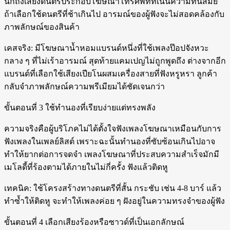
นึกถึงเสียงดนตรีประกอบโฆษณาโทรศัพท์ที่เน้นความทันสมัย
ถ้าเลือกใช้ดนตรีที่ช้าเกินไป อารมณ์ของผู้ฟังจะไม่สอดคล้องกับ
ภาพลักษณ์ของสินค้า
เคสจริง: มีโฆษณาน้ำหอมแบรนด์หนึ่งที่ใช้เพลงป๊อปจังหวะ
กลาง ๆ ที่ไม่เร้าอารมณ์ สุดท้ายแคมเปญไม่ถูกพูดถึง ต่างจากอีก
แบรนด์ที่เลือกใช้เสียงเปียโนผสมเครื่องสายที่ฟังหรูหรา ลูกค้า
กลับจำภาพลักษณ์ความพรีเมียมได้ชัดเจนกว่า
ขั้นตอนที่ 3 ใช้ทำนองที่เรียบง่ายแต่ทรงพลัง
ความจริงคือผู้บริโภคไม่ได้ตั้งใจฟังเพลงโฆษณาเหมือนกับการ
ฟังเพลงในเพลย์ลิสต์ เพราะฉะนั้นทำนองที่ซับซ้อนเกินไปอาจ
ทำให้ยากต่อการจดจำ เพลงโฆษณาที่ประสบความสำเร็จมักมี
เมโลดี้ที่ร้องตามได้ภายในไม่กี่ครั้ง ฟังแล้วติดหู
เทคนิค: ใช้โครงสร้างทางดนตรีที่สั้น กระชับ เช่น 4-8 บาร์ แล้ว
ทำซ้ำให้ติดหู จะทำให้เพลงค่อย ๆ ฝังอยู่ในความทรงจำของผู้ฟัง
ขั้นตอนที่ 4 เลือกเสียงร้องหรือซาวด์ที่เป็นเอกลักษณ์