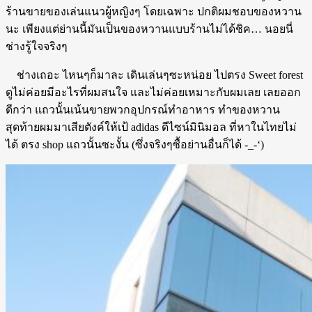
ร้านขายของเล่นแนวผู้หญิงๆ โดยเฉพาะ ปกติผมชอบของหวาน
นะ เพียงแต่ย่านนี้มันเป็นของหวานแบบร้านไม่ได้ชิค… นอยนี่
ช่างรู้ใจจริงๆ
ช่างเถอะ ไหนๆก็มาละ เดินเล่นๆซะหน่อย ไปตรง Sweet forest
ดูไม่ค่อยมีอะไรที่ผมสนใจ และไม่ค่อยเหมาะกับผมเลย เลยออก
ดีกว่า แถวนั้นเน้นขายพวกอุปกรณ์ทำอาหาร ทำของหวาน
สุดท้ายผมมาเสียตังค์ให้เป้ adidas ดีไซน์มินิมอล ที่หาในไทยไม่
ได้ ตรง shop แถวนั้นซะงั้น (ซึ่งจริงๆซื้อย่านอื่นก็ได้ -_-‘)