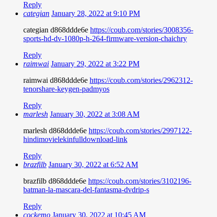
Reply
categian
January 28, 2022 at 9:10 PM
categian d868ddde6e
https://coub.com/stories/3008356-
sports-hd-dv-1080p-h-264-firmware-version-chaichry
Reply
raimwai
January 29, 2022 at 3:22 PM
raimwai d868ddde6e
https://coub.com/stories/2962312-
tenorshare-keygen-padmyos
Reply
marlesh
January 30, 2022 at 3:08 AM
marlesh d868ddde6e
https://coub.com/stories/2997122-
hindimovielekinfulldownload-link
Reply
brazfilb
January 30, 2022 at 6:52 AM
brazfilb d868ddde6e
https://coub.com/stories/3102196-
batman-la-mascara-del-fantasma-dvdrip-s
Reply
cockemo
January 30, 2022 at 10:45 AM