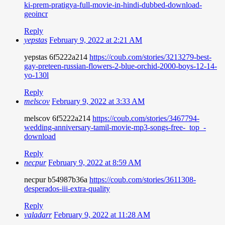
ki-prem-pratigya-full-movie-in-hindi-dubbed-download-
geoincr
Reply
yepstas
February 9, 2022 at 2:21 AM
yepstas 6f5222a214
https://coub.com/stories/3213279-best-
gay-preteen-russian-flowers-2-blue-orchid-2000-boys-12-14-
yo-130l
Reply
melscov
February 9, 2022 at 3:33 AM
melscov 6f5222a214
https://coub.com/stories/3467794-
wedding-anniversary-tamil-movie-mp3-songs-free-_top_-
download
Reply
necpur
February 9, 2022 at 8:59 AM
necpur b54987b36a
https://coub.com/stories/3611308-
desperados-iii-extra-quality
Reply
valadarr
February 9, 2022 at 11:28 AM