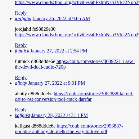
https://www.cloudschool.org/activities/ahFzfmN
Reply
jordjahd
January 26, 2022 at 9:05 AM
jordjahd fe98829e30
https://www.cloudschool.org/activities/ahFzfmN
Reply
futmick
January 27, 2022 at 2:54 PM
futmick d868ddde6e
https://coub.com/stories/3039221-i-saw-
the-devil-dual-audio-720p
Reply
aliotty
January 27, 2022 at 9:01 PM
aliotty d868ddde6e
https://coub.com/stories/3062888-kernel-
ost-to-pst-conversion-tool-crack-darrfar
Reply
kaflgast
January 28, 2022 at 3:11 PM
kaflgast d868ddde6e
https://coub.com/stories/2993887-
portable-anthony-de-mello-the-way-to-love-pdf