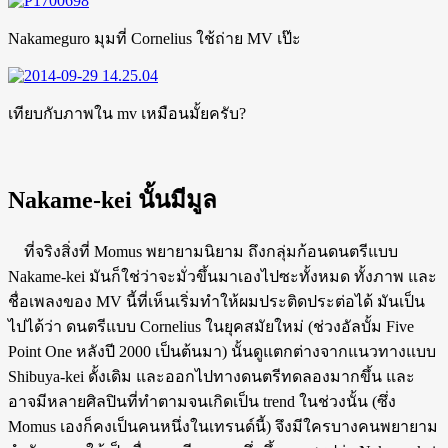
Nakameguro มุมที่ Cornelius ใช้ถ่าย MV เป๊ะ
เทียบกับภาพใน mv เหมือนมั้ยครับ?
Nakame-kei นั้นมีมูล
ที่จริงสิ่งที่ Momus พยายามนิยาม ถึงกลุ่มก้อนดนตรีแบบ
Nakame-kei มันก็ใช่ว่าจะมั่วขึ้นมาเองไปซะทั้งหมด ทั้งภาพ และ
ชื่อเพลงของ MV นี้ที่เห็นเริ่มทำให้ผมประติดประต่อได้ มันเป็น
ไปได้ว่า ดนตรีแบบ Cornelius ในยุคสมัยใหม่ (ช่วงอัลบั้ม Five
Point One หลังปี 2000 เป็นต้นมา) นั้นดูแตกต่างจากแนวทางแบบ
Shibuya-kei ดั้งเดิม และออกไปทางดนตรีทดลองมากขึ้น และ
อาจมีหลายศิลปินที่ทำตามจนเกิดเป็น trend ในช่วงนั้น (ซึ่ง
Momus เองก็คงเป็นคนหนึ่งในเทรนด์นี้) จึงมีใครบางคนพยายาม