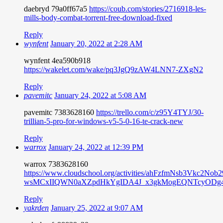
daebryd 79a0ff67a5
https://coub.com/stories/2716918-les-
mills-body-combat-torrent-free-download-fixed
Reply
wynfent
January 20, 2022 at 2:28 AM
wynfent 4ea590b918
https://wakelet.com/wake/pq3JgQ9zAW4LNN7-ZXgN2
Reply
pavemitc
January 24, 2022 at 5:08 AM
pavemitc 7383628160
https://trello.com/c/z95Y4TYJ/30-
trillian-5-pro-for-windows-v5-5-0-16-te-crack-new
Reply
warrox
January 24, 2022 at 12:39 PM
warrox 7383628160
https://www.cloudschool.org/activities/ahFzfmNsb3V
wsMCxIIQWN0aXZpdHkYgIDA4J_x3gkMogEQNTcyODg
Reply
yakrden
January 25, 2022 at 9:07 AM