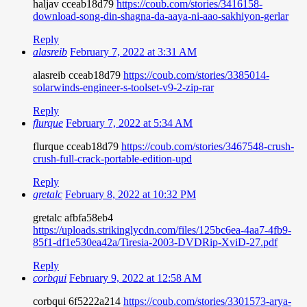
haljav cceab18d79
https://coub.com/stories/3416158-
download-song-din-shagna-da-aaya-ni-aao-sakhiyon-gerlar
Reply
alasreib
February 7, 2022 at 3:31 AM
alasreib cceab18d79
https://coub.com/stories/3385014-
solarwinds-engineer-s-toolset-v9-2-zip-rar
Reply
flurque
February 7, 2022 at 5:34 AM
flurque cceab18d79
https://coub.com/stories/3467548-crush-
crush-full-crack-portable-edition-upd
Reply
gretalc
February 8, 2022 at 10:32 PM
gretalc afbfa58eb4
https://uploads.strikinglycdn.com/files/125bc6ea-4aa7-4fb9-
85f1-df1e530ea42a/Tiresia-2003-DVDRip-XviD-27.pdf
Reply
corbqui
February 9, 2022 at 12:58 AM
corbqui 6f5222a214
https://coub.com/stories/3301573-arya-