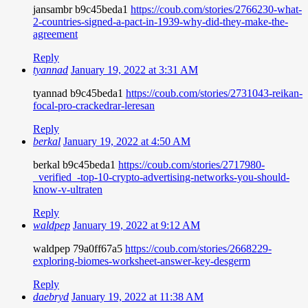
jansambr b9c45beda1
https://coub.com/stories/2766230-what-
2-countries-signed-a-pact-in-1939-why-did-they-make-the-
agreement
Reply
tyannad
January 19, 2022 at 3:31 AM
tyannad b9c45beda1
https://coub.com/stories/2731043-reikan-
focal-pro-crackedrar-leresan
Reply
berkal
January 19, 2022 at 4:50 AM
berkal b9c45beda1
https://coub.com/stories/2717980-
_verified_-top-10-crypto-advertising-networks-you-should-
know-v-ultraten
Reply
waldpep
January 19, 2022 at 9:12 AM
waldpep 79a0ff67a5
https://coub.com/stories/2668229-
exploring-biomes-worksheet-answer-key-desgerm
Reply
daebryd
January 19, 2022 at 11:38 AM