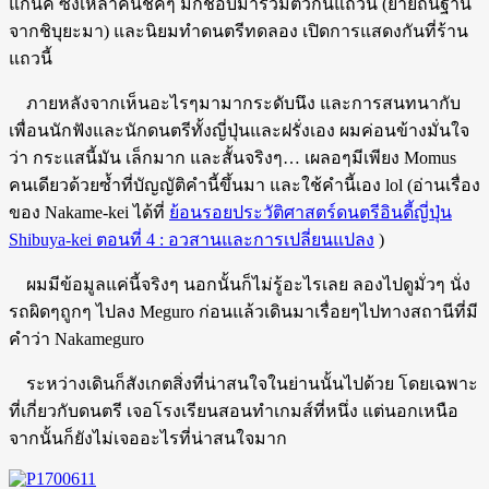
แกนิค ซึ่งเหล่าคนชิคๆ มักชอบมารวมตัวกันแถวนี้ (ย้ายถิ่นฐาน
จากชิบุยะมา) และนิยมทำดนตรีทดลอง เปิดการแสดงกันที่ร้าน
แถวนี้
ภายหลังจากเห็นอะไรๆมามากระดับนึง และการสนทนากับ
เพื่อนนักฟังและนักดนตรีทั้งญี่ปุ่นและฝรั่งเอง ผมค่อนข้างมั่นใจ
ว่า กระแสนี้มัน เล็กมาก และสั้นจริงๆ… เผลอๆมีเพียง Momus
คนเดียวด้วยซ้ำที่บัญญัติคำนี้ขึ้นมา และใช้คำนี้เอง lol (อ่านเรื่อง
ของ Nakame-kei ได้ที่
ย้อนรอยประวัติศาสตร์ดนตรีอินดี้ญี่ปุ่น
Shibuya-kei ตอนที่ 4 : อวสานและการเปลี่ยนแปลง
)
ผมมีข้อมูลแค่นี้จริงๆ นอกนั้นก็ไม่รู้อะไรเลย ลองไปดูมั่วๆ นั่ง
รถผิดๆถูกๆ ไปลง Meguro ก่อนแล้วเดินมาเรื่อยๆไปทางสถานีที่มี
คำว่า Nakameguro
ระหว่างเดินก็สังเกตสิ่งที่น่าสนใจในย่านนั้นไปด้วย โดยเฉพาะ
ที่เกี่ยวกับดนตรี เจอโรงเรียนสอนทำเกมส์ที่หนึ่ง แต่นอกเหนือ
จากนั้นก็ยังไม่เจออะไรที่น่าสนใจมาก