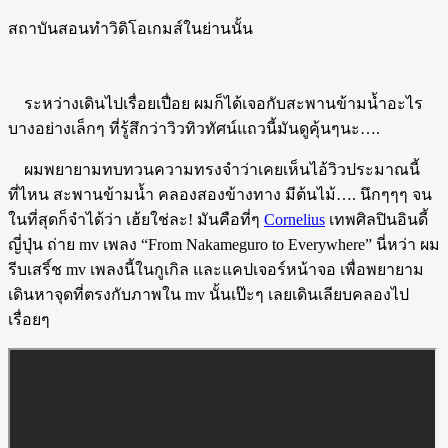
สถาบันสอนทำวิดิโอเกมส์ในย่านนั้น
ระหว่างเดินไปเรื่อยเปื่อย ผมก็ได้เจอกับสะพานข้ามน้ำอะไร
บางอย่างเล็กๆ ที่รู้สึกว่าวิวทิวทัศน์แถวนี้มันดูคุ้นๆนะ….
ผมพยายามทบทวนความทรงจำว่าเคยเห็นไอ้วิวประมาณนี้
ที่ไหน สะพานข้ามน้ำ คลองสองข้างทาง มีต้นไม้…. นึกๆๆๆ จน
ในที่สุดก็จำได้ว่า เฮ้ยใช่ละ! มันคือที่ๆ
Cornelius
เทพศิลปินอินดี้
ญี่ปุ่น ถ่าย mv เพลง “From Nakameguro to Everywhere” นี่หว่า ผม
รีบเสริ์ช mv เพลงนี้ในกูเกิล และแคปเจอร์หน้าจอ เพื่อพยายาม
เดินหาจุดที่ตรงกับภาพใน mv นั้นเป๊ะๆ เลยเดินเลียบคลองไป
เรื่อยๆ