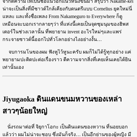
จำกัดความให้เป็นชื่อแนวอีกแนวหนึ่งขึ้นมา สรุปว่า Nakame-kei
น่าจะเป็นสิ่งที่มีซาวด์ใกล้เคียงกับดนตรีแบบ Cornelius ยุคใหม่นี่
แหละ และทั้งชื่อเพลง From Nakameguro to Everywhere ก็ดู
เหมือนจะบอกเรากลายๆว่า ที่แห่งนี้เคยเป็นจุดชุมนุมของฮิพส
เตอร์ในช่วงเวลานั้น ที่พยายาม invent อะไรใหม่ๆและแพร่
กระจายซาวด์นี้ออกไปทั่วโลกอย่างไงอย่างงั้น…
จบการมโนของผม ฟังหูไว้หูนะครับ ผมก็ไม่ได้รู้ทุกอย่าง แค่
พยายามปะติดปะต่อเรื่องราว ตีความจากสิ่งที่เคยเห็นเคยได้ยิน
เท่านั้นเอง
Jiyugaoka ดินแดนขนมหวานของเหล่า
สาวๆน้อยใหญ่
นั่งรถมาต่อที่ จิยุกาโอกะ เป็นดินแดนของหวาน ที่นอยบอก
แล้วว่า ผมไม่น่าจะชอบ ซึ่งมันก็จริง… เป็นอีกย่านของผู้หญิง มี