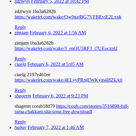
zdziwyn
February 5, 2022 at 10:42 PM
zdziwyn 1ba3a6282b
https://wakelet.com/wake/Qw0gajBG7VFBEviE2Lxnk
Reply
zimjam
February 6, 2022 at 1:56 AM
zimjam 1ba3a6282b
https://wakelet.com/wake/3_enQU5RF3_i7UEocznl2
Reply
ciaelg
February 6, 2022 at 5:05 AM
ciaelg 2197e461ee
https://wakelet.com/wake/4ELyyPRnjEWKym4I8ZkA0
Reply
shagerm
February 6, 2022 at 9:23 PM
shagerm cceab18d79
https://coub.com/stories/3516898-full-
rama-chakkani-sita-song-free-downloadl
Reply
haljav
February 7, 2022 at 1:46 AM