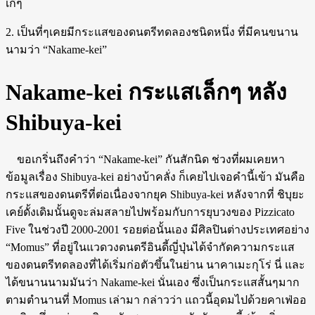
เก๋ๆ
2. เป็นที่ๆเคยมีกระแสของดนตรีทดลองชนิดหนึ่ง ที่มีคนขนาน
นามว่า “Nakame-kei”
Nakame-kei กระแสเล็กๆ หลัง
Shibuya-kei
ขอเกริ่นถึงคำว่า “Nakame-kei” กันสักนิด ช่วงที่ผมเคยหา
ข้อมูลเรื่อง Shibuya-kei อย่างบ้าคลั่ง ก็เคยไปเจอคำนี้เข้า มันคือ
กระแสของดนตรีที่ต่อเนื่องจากยุค Shibuya-kei หลังจากที่ ชิบุยะ
เคย์ดั้งเดิมนั้นดูจะล่มสลายไปพร้อมกับการยุบวงของ Pizzicato
Five ในช่วงปี 2000-2001 รอยต่อนั้นเอง มีศิลปินต่างประเทศอย่าง
“Momus” ที่อยู่ในแวดวงดนตรีอินดี้ญี่ปุ่นได้จำกัดความกระแส
ของดนตรีทดลองที่ได้เริ่มก่อตัวขึ้นในย่าน นาคาเมะกุโร่ นี่ และ
ได้ขนานนามมันว่า Nakame-kei นั่นเอง ซึ่งเป็นกระแสสั้นๆมาก
ตามตำนานที่ Momus เล่ามา กล่าวว่า แถวนี้อุดมไปด้วยคาเฟ่ออ