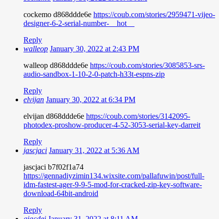
cockemo d868ddde6e
https://coub.com/stories/2959471-vijeo-
designer-6-2-serial-number-__hot__
Reply
walleop
January 30, 2022 at 2:43 PM
walleop d868ddde6e
https://coub.com/stories/3085853-srs-
audio-sandbox-1-10-2-0-patch-h33t-espns-zip
Reply
elvijan
January 30, 2022 at 6:34 PM
elvijan d868ddde6e
https://coub.com/stories/3142095-
photodex-proshow-producer-4-52-3053-serial-key-darreit
Reply
jascjaci
January 31, 2022 at 5:36 AM
jascjaci b7f02f1a74
https://gennadiyzimin134.wixsite.com/pallafuwin/post/full-
idm-fastest-ager-9-9-5-mod-for-cracked-zip-key-software-
download-64bit-android
Reply
giacdej
January 31, 2022 at 8:11 AM