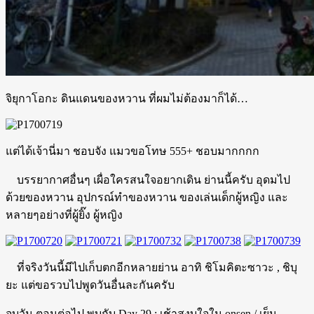
จิยุกาโอกะ ดินแดนของหวาน ที่ผมไม่ต้องมาก็ได้…
แต่ได้เจ้านี่มา ชอบจัง แมวขอโทษ 555+ ชอบมากกกก
บรรยากาศอื่นๆ เผื่อใครสนใจอยากเดิน ย่านนี้ครับ อุดมไป
ด้วยของหวาน อุปกรณ์ทำของหวาน ของเล่นเด็กผู้หญิง และ
หลายๆอย่างที่ผู้ยิ๊ง ผู้หญิง
ที่จริงวันนี้มีไปเก็บตกอีกหลายย่าน อาทิ ชิโมคิตะซาวะ , ชิบุ
ยะ แต่ขอรวบไปพูดวันอื่นละกันครับ
จบวัน ตอนต่อไป พบกับ Day 29 : เช้าสงบใจใน onsen / เย็น