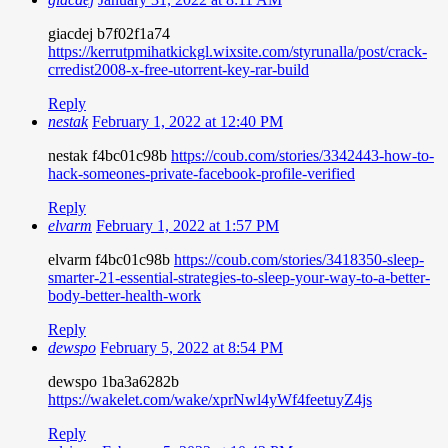
giacdej b7f02f1a74
https://kerrutpmihatkickgl.wixsite.com/styrunalla/post/crack-
crredist2008-x-free-utorrent-key-rar-build
Reply
nestak
February 1, 2022 at 12:40 PM
nestak f4bc01c98b
https://coub.com/stories/3342443-how-to-
hack-someones-private-facebook-profile-verified
Reply
elvarm
February 1, 2022 at 1:57 PM
elvarm f4bc01c98b
https://coub.com/stories/3418350-sleep-
smarter-21-essential-strategies-to-sleep-your-way-to-a-better-
body-better-health-work
Reply
dewspo
February 5, 2022 at 8:54 PM
dewspo 1ba3a6282b
https://wakelet.com/wake/xprNwl4yWf4feetuyZ4js
Reply