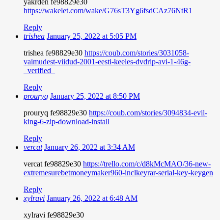
yakrden fe98829e30
https://wakelet.com/wake/G76sT3Yg6fsdCAz76NtR1
Reply
trishea
January 25, 2022 at 5:05 PM
trishea fe98829e30
https://coub.com/stories/3031058-
vaimudest-viidud-2001-eesti-keeles-dvdrip-avi-1-46g-
_verified_
Reply
prouryq
January 25, 2022 at 8:50 PM
prouryq fe98829e30
https://coub.com/stories/3094834-evil-
king-6-zip-download-install
Reply
vercat
January 26, 2022 at 3:34 AM
vercat fe98829e30
https://trello.com/c/d8kMcMAO/36-new-
extremesurebetmoneymaker960-inclkeyrar-serial-key-keygen
Reply
xylravi
January 26, 2022 at 6:48 AM
xylravi fe98829e30