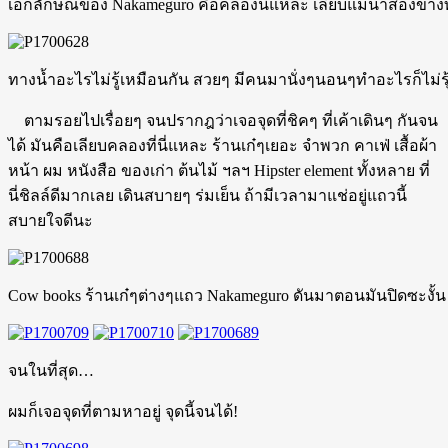
เอกลักษณ์ของ Nakameguro คือคลองนี่แหละ เลียบแม่น้ำสองข้าง
ทางน้ำอะไรไม่รู้เหมือนกัน สวยๆ มีคนมานั่งๆนอนๆทำอะไรก็ไม่รุ
ตามรอยไปเรื่อยๆ จนปรากฎว่าเจอจุดที่ชิคๆ ที่เค้าเดินๆ กันจน
ได้ มันคือเลียบคลองที่นี่แหละ ร้านเก๋ๆเยอะ จำพวก คาเฟ่ เสื้อผ้า
หน้า ผม หนังสือ ของเก่า ต้นไม้ ฯลฯ Hipster element ทั้งหลาย ที่
นี่ชิลล์ดีมากเลย เดินสบายๆ ร่มเย็น ถ้ามีเวลามาแช่อยู่แถวนี้
สบายใจดีนะ
Cow books ร้านเก๋ๆต่างๆแถว Nakameguro ดันมาตอนมันปิดซะงั้น
จนในที่สุด…
ผมก็เจอจุดที่ตามหาอยู่ จุดนี้จนได้!